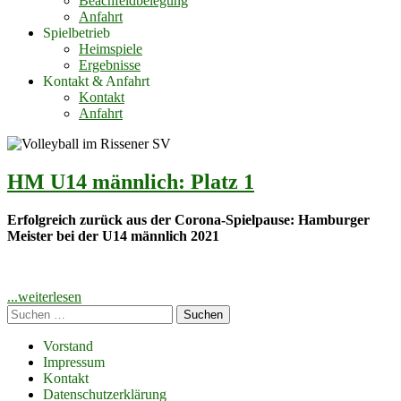
Beachfeldbelegung
Anfahrt
Spielbetrieb
Heimspiele
Ergebnisse
Kontakt & Anfahrt
Kontakt
Anfahrt
HM U14 männlich: Platz 1
Erfolgreich zurück aus der Corona-Spielpause: Hamburger
Meister bei der U14 männlich 2021
"HM
...weiterlesen
Haupt-
Suchen
U14
nach:
männlich:
Seitenleiste
Platz
Footer
Vorstand
1"
Impressum
Inhalt
Kontakt
Datenschutzerklärung