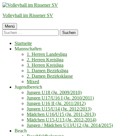
Springe
zum
Volleyball im Rissener SV
Inhalt
Primäres
Menü
Suchen
Menü
nach:
Startseite
Mannschaften
1. Herren Landesliga
2. Herren Kreisliga
3. Herren Kreisliga
1. Damen Bezirksliga
2. Damen Bezirksklasse
Mixed
Jugendbereich
Jungen U18 (Jg. 2009/2010)
Jungen U17/U16 I (Jg. 2010/2011)
Jungen U16 II (Jg. 2011/2012)
Jungen U15/U14 (Jg. 2012/2013)
Mädchen U16/U15 (Jg. 2011-2013)
Mädchen U15-U13 (Jg. 2012-2014)
Jungen / Mädchen U13/U12 (Jg. 2014/2015)
Beach