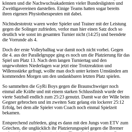
können und die Nachwuchsakademien vieler Bundesligisten und
Zweitligavereinen darstellen. Einige Teams hatten sogar bereits
ihren eigenen Physiotherapeuten mit dabei.
Nichtsdestotrotz waren weder Spieler und Trainer mit der Leistung
gegen die Solinger zufrieden, verlor man hier einen Satz doch so
deutlich wie sonst im gesamten Turnier nicht (14:25) und beendete
die Vorrunde als 4.
Doch der erste Volleyballtag war damit noch nicht vorbei. Gegen
die 4. aus der Parallelgruppe ging es noch um die Platzierung für das
Spiel um Platz 13. Nach dem langen Turniertag und den
ungewohnten Niederlagen war jetzt eine Trotzreaktion und
Willensstärke gefragt, wollte man doch unter keinen Umständen am
kommenden Morgen um den undankbaren letzten Platz spielen.
So sammelten die GyRi Boys gegen die Braunschweiger noch
einmal alle Kräfte und mit einem starken Schlussfinish wurde der
vierte Satzball endlich zum 25:23 genutzt. Damit war der Wille beim
Gegner gebrochen und im zweiten Satz gelang ein lockerer 25:12
Erfolg, bei dem alle Spieler vom Coach noch einmal Spielzeit
bekamen.
Entsprechend zufrieden, ging es dann mit den Jungs vom ETV zum
Griechen, die unglücklich ihr Platzierungsspiel gegen die Bremer