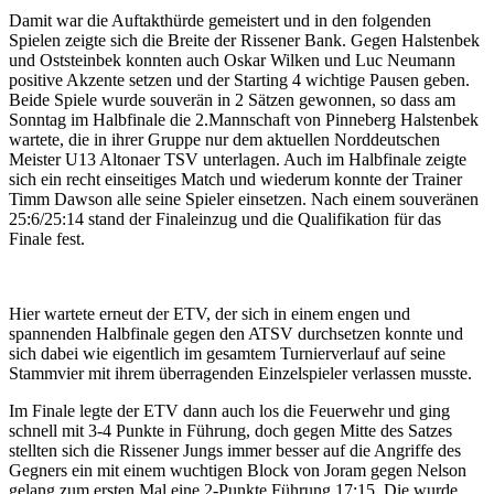
Damit war die Auftakthürde gemeistert und in den folgenden
Spielen zeigte sich die Breite der Rissener Bank. Gegen Halstenbek
und Oststeinbek konnten auch Oskar Wilken und Luc Neumann
positive Akzente setzen und der Starting 4 wichtige Pausen geben.
Beide Spiele wurde souverän in 2 Sätzen gewonnen, so dass am
Sonntag im Halbfinale die 2.Mannschaft von Pinneberg Halstenbek
wartete, die in ihrer Gruppe nur dem aktuellen Norddeutschen
Meister U13 Altonaer TSV unterlagen. Auch im Halbfinale zeigte
sich ein recht einseitiges Match und wiederum konnte der Trainer
Timm Dawson alle seine Spieler einsetzen. Nach einem souveränen
25:6/25:14 stand der Finaleinzug und die Qualifikation für das
Finale fest.
Hier wartete erneut der ETV, der sich in einem engen und
spannenden Halbfinale gegen den ATSV durchsetzen konnte und
sich dabei wie eigentlich im gesamtem Turnierverlauf auf seine
Stammvier mit ihrem überragenden Einzelspieler verlassen musste.
Im Finale legte der ETV dann auch los die Feuerwehr und ging
schnell mit 3-4 Punkte in Führung, doch gegen Mitte des Satzes
stellten sich die Rissener Jungs immer besser auf die Angriffe des
Gegners ein mit einem wuchtigen Block von Joram gegen Nelson
gelang zum ersten Mal eine 2-Punkte Führung 17:15. Die wurde