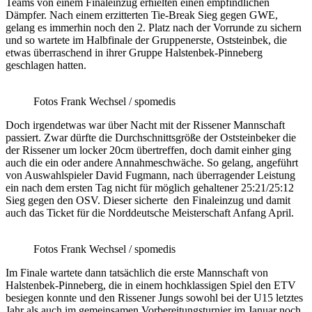
Teams von einem Finaleinzug erhielten einen empfindlichen
Dämpfer. Nach einem erzitterten Tie-Break Sieg gegen GWE,
gelang es immerhin noch den 2. Platz nach der Vorrunde zu sichern
und so wartete im Halbfinale der Gruppenerste, Oststeinbek, die
etwas überraschend in ihrer Gruppe Halstenbek-Pinneberg
geschlagen hatten.
Fotos Frank Wechsel / spomedis
Doch irgendetwas war über Nacht mit der Rissener Mannschaft
passiert. Zwar dürfte die Durchschnittsgröße der Oststeinbeker die
der Rissener um locker 20cm übertreffen, doch damit einher ging
auch die ein oder andere Annahmeschwäche. So gelang, angeführt
von Auswahlspieler David Fugmann, nach überragender Leistung
ein nach dem ersten Tag nicht für möglich gehaltener 25:21/25:12
Sieg gegen den OSV. Dieser sicherte den Finaleinzug und damit
auch das Ticket für die Norddeutsche Meisterschaft Anfang April.
Fotos Frank Wechsel / spomedis
Im Finale wartete dann tatsächlich die erste Mannschaft von
Halstenbek-Pinneberg, die in einem hochklassigen Spiel den ETV
besiegen konnte und den Rissener Jungs sowohl bei der U15 letztes
Jahr als auch im gemeinsamen Vorbereitungsturnier im Januar noch