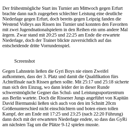
Der frühestmögliche Start ins Turnier am Mittwoch gegen Erfurt
brachte dann nach zugegeben schlechter Leistung eine deutliche
Niederlage gegen Erfurt, doch bereits gegen Leipzig fanden die
Westend Volleys aus Rissen ins Turnier und konnten den Favoriten
mit zwei Jugendnationalspielern in den Reihen ein ums andere Mal
ärgern. Zwar stand mit 20:25 und 22:25 am Ende die erwartete
Niederlage, doch der Trainer blickte zuversichtlich auf das
entscheidende dritte Vorrundenspiel.
Screenshot
Gegen Lahnstein ließen die Gyri Boys nie einen Zweifel
aufkommen, dass der 3. Platz und damit die Qualifikation fürs
Achtelfinale nach Rissen gehen sollte. Mit 25:17 und 25:18 sicherte
man sich den Einzug, wo dann leider der in dieser Runde
schwerstmögliche Gegner das Schul- und Leistungssportzentrum
aus Berlin wartete. Doch die Rissener Jungs angeführt von Kapitän
David Biermanski ließen sich auch von den im Schnitt 20cm
Größenunterschied nicht einschüchtern und boten einen tollen
Kampf, der am Ende mit 17:25 und 23:25 (nach 22:20 Führung)
dann doch mit der erwarteten Niederlage endete, so dass das GyRi
am nächsten Tag um die Plätze 9-12 spielen musste.