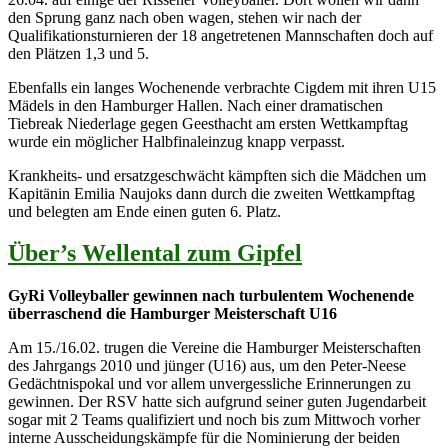
den Sprung ganz nach oben wagen, stehen wir nach der
Qualifikationsturnieren der 18 angetretenen Mannschaften doch auf
den Plätzen 1,3 und 5.
Ebenfalls ein langes Wochenende verbrachte Cigdem mit ihren U15
Mädels in den Hamburger Hallen. Nach einer dramatischen
Tiebreak Niederlage gegen Geesthacht am ersten Wettkampftag
wurde ein möglicher Halbfinaleinzug knapp verpasst.
Krankheits- und ersatzgeschwächt kämpften sich die Mädchen um
Kapitänin Emilia Naujoks dann durch die zweiten Wettkampftag
und belegten am Ende einen guten 6. Platz.
Über’s Wellental zum Gipfel
GyRi Volleyballer gewinnen nach turbulentem Wochenende
überraschend die Hamburger Meisterschaft U16
Am 15./16.02. trugen die Vereine die Hamburger Meisterschaften
des Jahrgangs 2010 und jünger (U16) aus, um den Peter-Neese
Gedächtnispokal und vor allem unvergessliche Erinnerungen zu
gewinnen. Der RSV hatte sich aufgrund seiner guten Jugendarbeit
sogar mit 2 Teams qualifiziert und noch bis zum Mittwoch vorher
interne Ausscheidungskämpfe für die Nominierung der beiden