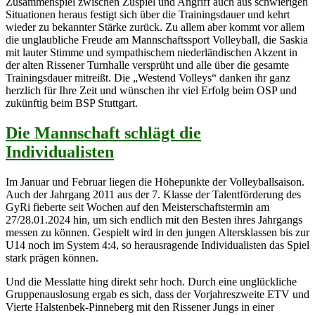
Zusammenspiel zwischen Zuspiel und Angriff auch aus schwierigen
Situationen heraus festigt sich über die Trainingsdauer und kehrt
wieder zu bekannter Stärke zurück. Zu allem aber kommt vor allem
die unglaubliche Freude am Mannschaftssport Volleyball, die Saskia
mit lauter Stimme und sympathischem niederländischen Akzent in
der alten Rissener Turnhalle versprüht und alle über die gesamte
Trainingsdauer mitreißt. Die „Westend Volleys“ danken ihr ganz
herzlich für Ihre Zeit und wünschen ihr viel Erfolg beim OSP und
zukünftig beim BSP Stuttgart.
Die Mannschaft schlägt die
Individualisten
Im Januar und Februar liegen die Höhepunkte der Volleyballsaison.
Auch der Jahrgang 2011 aus der 7. Klasse der Talentförderung des
GyRi fieberte seit Wochen auf den Meisterschaftstermin am
27/28.01.2024 hin, um sich endlich mit den Besten ihres Jahrgangs
messen zu können. Gespielt wird in den jungen Altersklassen bis zur
U14 noch im System 4:4, so herausragende Individualisten das Spiel
stark prägen können.
Und die Messlatte hing direkt sehr hoch. Durch eine unglückliche
Gruppenauslosung ergab es sich, dass der Vorjahreszweite ETV und
Vierte Halstenbek-Pinneberg mit den Rissener Jungs in einer