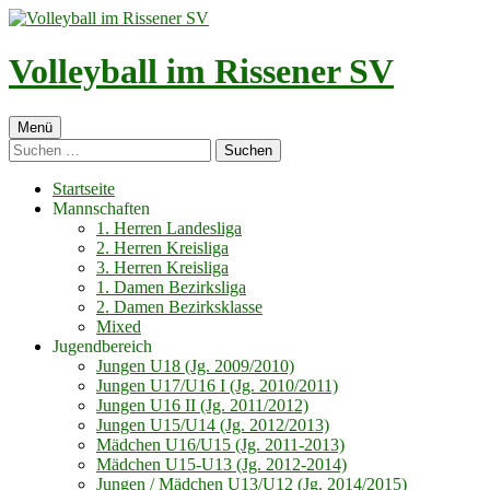
Springe
zum
Inhalt
Volleyball im Rissener SV
Primäres
Menü
Suchen
Menü
nach:
Startseite
Mannschaften
1. Herren Landesliga
2. Herren Kreisliga
3. Herren Kreisliga
1. Damen Bezirksliga
2. Damen Bezirksklasse
Mixed
Jugendbereich
Jungen U18 (Jg. 2009/2010)
Jungen U17/U16 I (Jg. 2010/2011)
Jungen U16 II (Jg. 2011/2012)
Jungen U15/U14 (Jg. 2012/2013)
Mädchen U16/U15 (Jg. 2011-2013)
Mädchen U15-U13 (Jg. 2012-2014)
Jungen / Mädchen U13/U12 (Jg. 2014/2015)