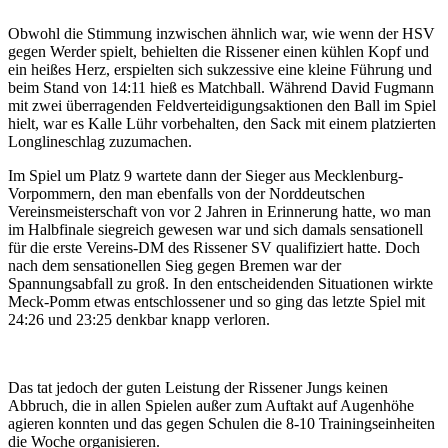
Obwohl die Stimmung inzwischen ähnlich war, wie wenn der HSV
gegen Werder spielt, behielten die Rissener einen kühlen Kopf und
ein heißes Herz, erspielten sich sukzessive eine kleine Führung und
beim Stand von 14:11 hieß es Matchball. Während David Fugmann
mit zwei überragenden Feldverteidigungsaktionen den Ball im Spiel
hielt, war es Kalle Lühr vorbehalten, den Sack mit einem platzierten
Longlineschlag zuzumachen.
Im Spiel um Platz 9 wartete dann der Sieger aus Mecklenburg-
Vorpommern, den man ebenfalls von der Norddeutschen
Vereinsmeisterschaft von vor 2 Jahren in Erinnerung hatte, wo man
im Halbfinale siegreich gewesen war und sich damals sensationell
für die erste Vereins-DM des Rissener SV qualifiziert hatte. Doch
nach dem sensationellen Sieg gegen Bremen war der
Spannungsabfall zu groß. In den entscheidenden Situationen wirkte
Meck-Pomm etwas entschlossener und so ging das letzte Spiel mit
24:26 und 23:25 denkbar knapp verloren.
Das tat jedoch der guten Leistung der Rissener Jungs keinen
Abbruch, die in allen Spielen außer zum Auftakt auf Augenhöhe
agieren konnten und das gegen Schulen die 8-10 Trainingseinheiten
die Woche organisieren.