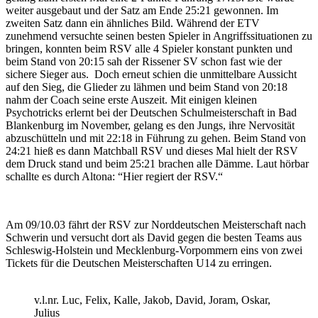
weiter ausgebaut und der Satz am Ende 25:21 gewonnen. Im
zweiten Satz dann ein ähnliches Bild. Während der ETV
zunehmend versuchte seinen besten Spieler in Angriffssituationen zu
bringen, konnten beim RSV alle 4 Spieler konstant punkten und
beim Stand von 20:15 sah der Rissener SV schon fast wie der
sichere Sieger aus. Doch erneut schien die unmittelbare Aussicht
auf den Sieg, die Glieder zu lähmen und beim Stand von 20:18
nahm der Coach seine erste Auszeit. Mit einigen kleinen
Psychotricks erlernt bei der Deutschen Schulmeisterschaft in Bad
Blankenburg im November, gelang es den Jungs, ihre Nervosität
abzuschütteln und mit 22:18 in Führung zu gehen. Beim Stand von
24:21 hieß es dann Matchball RSV und dieses Mal hielt der RSV
dem Druck stand und beim 25:21 brachen alle Dämme. Laut hörbar
schallte es durch Altona: “Hier regiert der RSV.“
Am 09/10.03 fährt der RSV zur Norddeutschen Meisterschaft nach
Schwerin und versucht dort als David gegen die besten Teams aus
Schleswig-Holstein und Mecklenburg-Vorpommern eins von zwei
Tickets für die Deutschen Meisterschaften U14 zu erringen.
v.l.nr. Luc, Felix, Kalle, Jakob, David, Joram, Oskar,
Julius