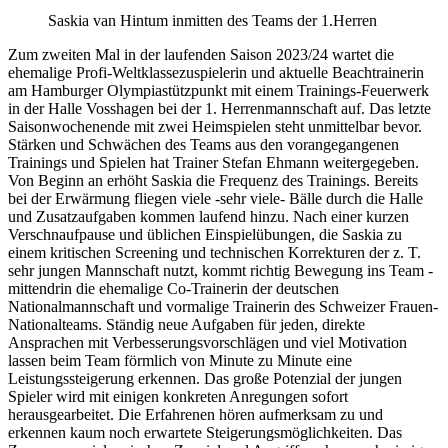
Saskia van Hintum inmitten des Teams der 1.Herren
Zum zweiten Mal in der laufenden Saison 2023/24 wartet die
ehemalige Profi-Weltklassezuspielerin und aktuelle Beachtrainerin
am Hamburger Olympiastützpunkt mit einem Trainings-Feuerwerk
in der Halle Vosshagen bei der 1. Herrenmannschaft auf. Das letzte
Saisonwochenende mit zwei Heimspielen steht unmittelbar bevor.
Stärken und Schwächen des Teams aus den vorangegangenen
Trainings und Spielen hat Trainer Stefan Ehmann weitergegeben.
Von Beginn an erhöht Saskia die Frequenz des Trainings. Bereits
bei der Erwärmung fliegen viele -sehr viele- Bälle durch die Halle
und Zusatzaufgaben kommen laufend hinzu. Nach einer kurzen
Verschnaufpause und üblichen Einspielübungen, die Saskia zu
einem kritischen Screening und technischen Korrekturen der z. T.
sehr jungen Mannschaft nutzt, kommt richtig Bewegung ins Team -
mittendrin die ehemalige Co-Trainerin der deutschen
Nationalmannschaft und vormalige Trainerin des Schweizer Frauen-
Nationalteams. Ständig neue Aufgaben für jeden, direkte
Ansprachen mit Verbesserungsvorschlägen und viel Motivation
lassen beim Team förmlich von Minute zu Minute eine
Leistungssteigerung erkennen. Das große Potenzial der jungen
Spieler wird mit einigen konkreten Anregungen sofort
herausgearbeitet. Die Erfahrenen hören aufmerksam zu und
erkennen kaum noch erwartete Steigerungsmöglichkeiten. Das