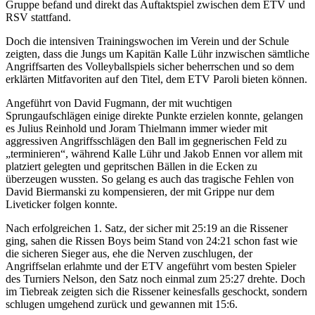
Gruppe befand und direkt das Auftaktspiel zwischen dem ETV und
RSV stattfand.
Doch die intensiven Trainingswochen im Verein und der Schule
zeigten, dass die Jungs um Kapitän Kalle Lühr inzwischen sämtliche
Angriffsarten des Volleyballspiels sicher beherrschen und so dem
erklärten Mitfavoriten auf den Titel, dem ETV Paroli bieten können.
Angeführt von David Fugmann, der mit wuchtigen
Sprungaufschlägen einige direkte Punkte erzielen konnte, gelangen
es Julius Reinhold und Joram Thielmann immer wieder mit
aggressiven Angriffsschlägen den Ball im gegnerischen Feld zu
„terminieren“, während Kalle Lühr und Jakob Ennen vor allem mit
platziert gelegten und gepritschen Bällen in die Ecken zu
überzeugen wussten. So gelang es auch das tragische Fehlen von
David Biermanski zu kompensieren, der mit Grippe nur dem
Liveticker folgen konnte.
Nach erfolgreichen 1. Satz, der sicher mit 25:19 an die Rissener
ging, sahen die Rissen Boys beim Stand von 24:21 schon fast wie
die sicheren Sieger aus, ehe die Nerven zuschlugen, der
Angriffselan erlahmte und der ETV angeführt vom besten Spieler
des Turniers Nelson, den Satz noch einmal zum 25:27 drehte. Doch
im Tiebreak zeigten sich die Rissener keinesfalls geschockt, sondern
schlugen umgehend zurück und gewannen mit 15:6.