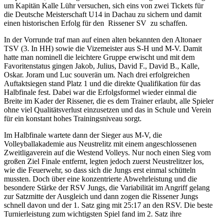
um Kapitän Kalle Lühr versuchen, sich eins von zwei Tickets für
die Deutsche Meisterschaft U14 in Dachau zu sichern und damit
einen historischen Erfolg für den Rissener SV zu schaffen.
In der Vorrunde traf man auf einen alten bekannten den Altonaer
TSV (3. In HH) sowie die Vizemeister aus S-H und M-V. Damit
hatte man nominell die leichtere Gruppe erwischt und mit dem
Favoritenstatus gingen Jakob, Julius, David F., David B., Kalle,
Oskar. Joram und Luc souverän um. Nach drei erfolgreichen
Auftaktsiegen stand Platz 1 und die direkte Qualifikation für das
Halbfinale fest. Dabei war die Erfolgsformel wieder einmal die
Breite im Kader der Rissener, die es dem Trainer erlaubt, alle Spieler
ohne viel Qualitätsverlust einzusetzen und das in Schule und Verein
für ein konstant hohes Trainingsniveau sorgt.
Im Halbfinale wartete dann der Sieger aus M-V, die
Volleyballakademie aus Neustrelitz mit einem angeschlossenen
Zweitligaverein auf die Westend Volleys. Nur noch einen Sieg vom
großen Ziel Finale entfernt, legten jedoch zuerst Neustrelitzer los,
wie die Feuerwehr, so dass sich die Jungs erst einmal schütteln
mussten. Doch über eine konzentrierte Abwehrleistung und die
besondere Stärke der RSV Jungs, die Variabilität im Angriff gelang
zur Satzmitte der Ausgleich und dann zogen die Rissener Jungs
schnell davon und der 1. Satz ging mit 25:17 an den RSV. Die beste
Turnierleistung zum wichtigsten Spiel fand im 2. Satz ihre