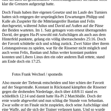
klar die Grenzen aufgezeigt hatte.
Doch Finals haben ihre eigenen Gesetze und im Laufe des Turniers
hatten sich entgegen der ursprünglichen Erwartungen Philipp und
Kalle als Zuspieler für die Mittelangreifer Bastian und Felix
durchgesetzt, während Julius und David auf Außen auf die Pässe
der Beiden warteten. Im 1. Satz getragen vom erneut überragenden
David, der gegen Ha-Pi sowohl mit Aufschlägen als auch aus dem
Hinterfeld punktete, gelang ein völlig überraschendes 25:16. Doch
der Favorit schüttelte sich und schlug zurück. Zwei Sätze über ihrem
Leistungsniveau zu spielen, war für die Rissener nicht möglich und
auch wenn Felix, Bastian und Julius weiter konstant punkten
konnten und Libero Linus den ein oder anderen Ball rettete, stand
am Ende doch ein 17:25.
Fotos Frank Wechsel / spomedis
Also musste der Tiebreak entscheiden und hier schien der Favorit
auf der Siegerstraße. Konstant in Rückstand kämpften die Rissener
gegen die drohenden Niederlage, doch über 4:8/8:11 stand es
schließlich 12:14 und damit hatte Ha-Pi 2 Matchbälle. Doch der
erste wurde abgewehrt und nun schlug die Stunde von Sebastian.
Zwar sollte er im Finale nicht zuspielen, doch seine Aufschläge sind
eine Waffe, auf die sich der Trainer verlassen kann. Und so wurde