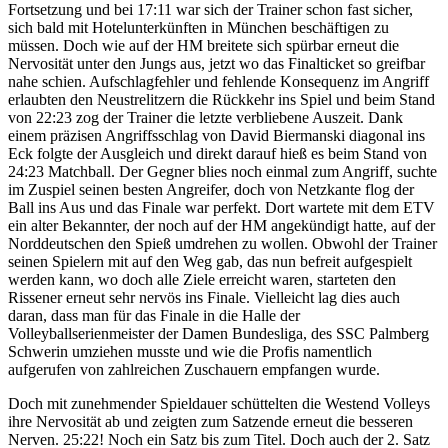
Fortsetzung und bei 17:11 war sich der Trainer schon fast sicher,
sich bald mit Hotelunterkünften in München beschäftigen zu
müssen. Doch wie auf der HM breitete sich spürbar erneut die
Nervosität unter den Jungs aus, jetzt wo das Finalticket so greifbar
nahe schien. Aufschlagfehler und fehlende Konsequenz im Angriff
erlaubten den Neustrelitzern die Rückkehr ins Spiel und beim Stand
von 22:23 zog der Trainer die letzte verbliebene Auszeit. Dank
einem präzisen Angriffsschlag von David Biermanski diagonal ins
Eck folgte der Ausgleich und direkt darauf hieß es beim Stand von
24:23 Matchball. Der Gegner blies noch einmal zum Angriff, suchte
im Zuspiel seinen besten Angreifer, doch von Netzkante flog der
Ball ins Aus und das Finale war perfekt. Dort wartete mit dem ETV
ein alter Bekannter, der noch auf der HM angekündigt hatte, auf der
Norddeutschen den Spieß umdrehen zu wollen. Obwohl der Trainer
seinen Spielern mit auf den Weg gab, das nun befreit aufgespielt
werden kann, wo doch alle Ziele erreicht waren, starteten den
Rissener erneut sehr nervös ins Finale. Vielleicht lag dies auch
daran, dass man für das Finale in die Halle der
Volleyballserienmeister der Damen Bundesliga, des SSC Palmberg
Schwerin umziehen musste und wie die Profis namentlich
aufgerufen von zahlreichen Zuschauern empfangen wurde.
Doch mit zunehmender Spieldauer schüttelten die Westend Volleys
ihre Nervosität ab und zeigten zum Satzende erneut die besseren
Nerven. 25:22! Noch ein Satz bis zum Titel. Doch auch der 2. Satz