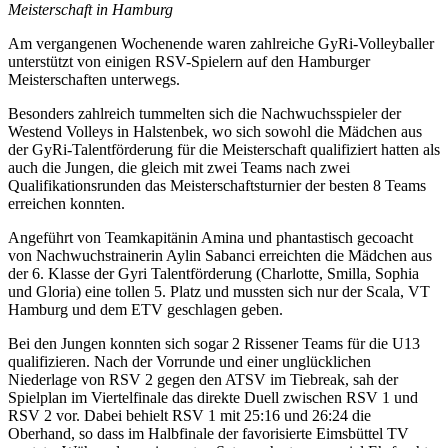
Meisterschaft in Hamburg
Am vergangenen Wochenende waren zahlreiche GyRi-Volleyballer
unterstützt von einigen RSV-Spielern auf den Hamburger
Meisterschaften unterwegs.
Besonders zahlreich tummelten sich die Nachwuchsspieler der
Westend Volleys in Halstenbek, wo sich sowohl die Mädchen aus
der GyRi-Talentförderung für die Meisterschaft qualifiziert hatten als
auch die Jungen, die gleich mit zwei Teams nach zwei
Qualifikationsrunden das Meisterschaftsturnier der besten 8 Teams
erreichen konnten.
Angeführt von Teamkapitänin Amina und phantastisch gecoacht
von Nachwuchstrainerin Aylin Sabanci erreichten die Mädchen aus
der 6. Klasse der Gyri Talentförderung (Charlotte, Smilla, Sophia
und Gloria) eine tollen 5. Platz und mussten sich nur der Scala, VT
Hamburg und dem ETV geschlagen geben.
Bei den Jungen konnten sich sogar 2 Rissener Teams für die U13
qualifizieren. Nach der Vorrunde und einer unglücklichen
Niederlage von RSV 2 gegen den ATSV im Tiebreak, sah der
Spielplan im Viertelfinale das direkte Duell zwischen RSV 1 und
RSV 2 vor. Dabei behielt RSV 1 mit 25:16 und 26:24 die
Oberhand, so dass im Halbfinale der favorisierte Eimsbüttel TV