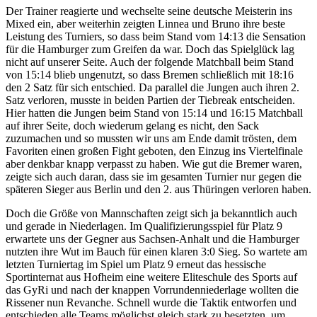
Der Trainer reagierte und wechselte seine deutsche Meisterin ins
Mixed ein, aber weiterhin zeigten Linnea und Bruno ihre beste
Leistung des Turniers, so dass beim Stand vom 14:13 die Sensation
für die Hamburger zum Greifen da war. Doch das Spielglück lag
nicht auf unserer Seite. Auch der folgende Matchball beim Stand
von 15:14 blieb ungenutzt, so dass Bremen schließlich mit 18:16
den 2 Satz für sich entschied. Da parallel die Jungen auch ihren 2.
Satz verloren, musste in beiden Partien der Tiebreak entscheiden.
Hier hatten die Jungen beim Stand von 15:14 und 16:15 Matchball
auf ihrer Seite, doch wiederum gelang es nicht, den Sack
zuzumachen und so mussten wir uns am Ende damit trösten, dem
Favoriten einen großen Fight geboten, den Einzug ins Viertelfinale
aber denkbar knapp verpasst zu haben. Wie gut die Bremer waren,
zeigte sich auch daran, dass sie im gesamten Turnier nur gegen die
späteren Sieger aus Berlin und den 2. aus Thüringen verloren haben.
Doch die Größe von Mannschaften zeigt sich ja bekanntlich auch
und gerade in Niederlagen. Im Qualifizierungsspiel für Platz 9
erwartete uns der Gegner aus Sachsen-Anhalt und die Hamburger
nutzten ihre Wut im Bauch für einen klaren 3:0 Sieg. So wartete am
letzten Turniertag im Spiel um Platz 9 erneut das hessische
Sportinternat aus Hofheim eine weitere Eliteschule des Sports auf
das GyRi und nach der knappen Vorrundenniederlage wollten die
Rissener nun Revanche. Schnell wurde die Taktik entworfen und
entschieden alle Teams möglichst gleich stark zu besetzten, um