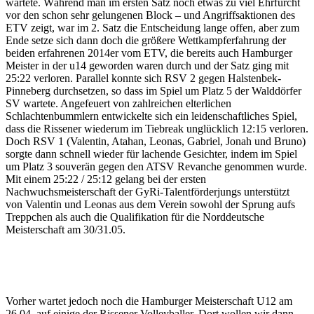
wartete. Während man im ersten Satz noch etwas zu viel Ehrfurcht
vor den schon sehr gelungenen Block – und Angriffsaktionen des
ETV zeigt, war im 2. Satz die Entscheidung lange offen, aber zum
Ende setze sich dann doch die größere Wettkampferfahrung der
beiden erfahrenen 2014er vom ETV, die bereits auch Hamburger
Meister in der u14 geworden waren durch und der Satz ging mit
25:22 verloren. Parallel konnte sich RSV 2 gegen Halstenbek-
Pinneberg durchsetzen, so dass im Spiel um Platz 5 der Walddörfer
SV wartete. Angefeuert von zahlreichen elterlichen
Schlachtenbummlern entwickelte sich ein leidenschaftliches Spiel,
dass die Rissener wiederum im Tiebreak unglücklich 12:15 verloren.
Doch RSV 1 (Valentin, Atahan, Leonas, Gabriel, Jonah und Bruno)
sorgte dann schnell wieder für lachende Gesichter, indem im Spiel
um Platz 3 souverän gegen den ATSV Revanche genommen wurde.
Mit einem 25:22 / 25:12 gelang bei der ersten
Nachwuchsmeisterschaft der GyRi-Talentförderjungs unterstützt
von Valentin und Leonas aus dem Verein sowohl der Sprung aufs
Treppchen als auch die Qualifikation für die Norddeutsche
Meisterschaft am 30/31.05.
Vorher wartet jedoch noch die Hamburger Meisterschaft U12 am
26.04. auf einige der Rissener Volleyballer. Dort wollen wir dann