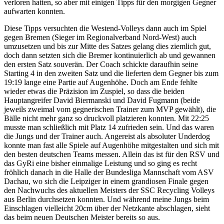
verloren hatten, so aber mit einigen Tipps für den morgigen Gegner
aufwarten konnten.
Diese Tipps versuchten die Westend-Volleys dann auch im Spiel
gegen Bremen (Sieger im Regionalverband Nord-West) auch
umzusetzen und bis zur Mitte des Satzes gelang dies ziemlich gut,
doch dann setzten sich die Bremer kontinuierlich ab und gewannen
den ersten Satz souverän. Der Coach schickte daraufhin seine
Starting 4 in den zweiten Satz und die lieferten dem Gegner bis zum
19:19 lange eine Partie auf Augenhöhe. Doch am Ende fehlte
wieder etwas die Präzision im Zuspiel, so dass die beiden
Hauptangreifer David Biermanski und David Fugmann (beide
jeweils zweimal vom gegnerischen Trainer zum MVP gewählt), die
Bälle nicht mehr ganz so druckvoll platzieren konnten. Mit 22:25
musste man schließlich mit Platz 14 zufrieden sein. Und das waren
die Jungs und der Trainer auch. Angereist als absoluter Underdog
konnte man fast alle Spiele auf Augenhöhe mitgestalten und sich mit
den besten deutschen Teams messen. Allein das ist für den RSV und
das GyRi eine bisher einmalige Leistung und so ging es recht
fröhlich danach in die Halle der Bundesliga Mannschaft vom ASV
Dachau, wo sich die Leipziger in einem grandiosen Finale gegen
den Nachwuchs des aktuellen Meisters der SSC Recycling Volleys
aus Berlin durchsetzen konnten. Und während meine Jungs beim
Einschlagen vielleicht 20cm über der Netzkante abschlagen, sieht
das beim neuen Deutschen Meister bereits so aus.