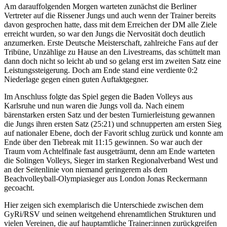
Am darauffolgenden Morgen warteten zunächst die Berliner
Vertreter auf die Rissener Jungs und auch wenn der Trainer bereits
davon gesprochen hatte, dass mit dem Erreichen der DM alle Ziele
erreicht wurden, so war den Jungs die Nervosität doch deutlich
anzumerken. Erste Deutsche Meisterschaft, zahlreiche Fans auf der
Tribüne, Unzählige zu Hause an den Livestreams, das schüttelt man
dann doch nicht so leicht ab und so gelang erst im zweiten Satz eine
Leistungssteigerung. Doch am Ende stand eine verdiente 0:2
Niederlage gegen einen guten Auftaktgegner.
Im Anschluss folgte das Spiel gegen die Baden Volleys aus
Karlsruhe und nun waren die Jungs voll da. Nach einem
bärenstarken ersten Satz und der besten Turnierleistung gewannen
die Jungs ihren ersten Satz (25:21) und schnupperten am ersten Sieg
auf nationaler Ebene, doch der Favorit schlug zurück und konnte am
Ende über den Tiebreak mit 11:15 gewinnen. So war auch der
Traum vom Achtelfinale fast ausgeträumt, denn am Ende warteten
die Solingen Volleys, Sieger im starken Regionalverband West und
an der Seitenlinie von niemand geringerem als dem
Beachvolleyball-Olympiasieger aus London Jonas Reckermann
gecoacht.
Hier zeigen sich exemplarisch die Unterschiede zwischen dem
GyRi/RSV und seinen weitgehend ehrenamtlichen Strukturen und
vielen Vereinen, die auf hauptamtliche Trainer:innen zurückgreifen