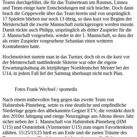
Teams durchgeführt, die für das Trainerteam um Rasmus, Linnea
und Timm einige harte Entscheidungen mit sich brachte. Doch dann
brach die Grippewelle über das Team herein und von ursprünglich
17 Spielern blieben nur noch 13 übrig, so dass kurz vor Beginn der
Meisterschaft die zweite Mannschaft zurückgezogen werden musste.
Damit rückte auch Philipp, ursprünglich als dritter Zuspieler für die
2. Mannschaft vorgesehen, wieder in der 1. Mannschaft, so dass der
als erster Zuspieler vorgesehene Sebastian einen weiteren
Kontrahenten hatte.
Hochmotiviert startete man in das Turnier, doch ob es die kurz vor
der Meisterschaft stattfindende Skireise war oder die eigene
Erwartungshaltung als letztjähriger Norddeutscher Meister bei der
U14, in jedem Fall lief der Samstag überhaupt nicht nach Plan.
Fotos Frank Wechsel / spomedis
Nach einem mühevollen Sieg gegen das zweite Team von
Halstenbek-Pinneberg, setzte es eine deutliche und empfindliche
Niederlage gegen den altbekannten Gegner ETV, die verstärkt durch
den 2010er Jahrgang und einige Neuzugänge aus Altona dieses Jahr
sicher neben der 1. Mannschaft von Halstenbek-Pinneberg (HM
U15) und Oststeinbek (Vizemeister U15) zum engen Favoritenkreis
zählten. 15:25/13:25 hieß es am Ende und die zarten Träume des