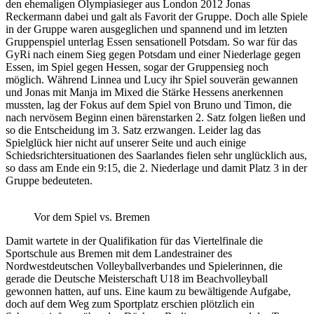
den ehemaligen Olympiasieger aus London 2012 Jonas
Reckermann dabei und galt als Favorit der Gruppe. Doch alle Spiele
in der Gruppe waren ausgeglichen und spannend und im letzten
Gruppenspiel unterlag Essen sensationell Potsdam. So war für das
GyRi nach einem Sieg gegen Potsdam und einer Niederlage gegen
Essen, im Spiel gegen Hessen, sogar der Gruppensieg noch
möglich. Während Linnea und Lucy ihr Spiel souverän gewannen
und Jonas mit Manja im Mixed die Stärke Hessens anerkennen
mussten, lag der Fokus auf dem Spiel von Bruno und Timon, die
nach nervösem Beginn einen bärenstarken 2. Satz folgen ließen und
so die Entscheidung im 3. Satz erzwangen. Leider lag das
Spielglück hier nicht auf unserer Seite und auch einige
Schiedsrichtersituationen des Saarlandes fielen sehr unglücklich aus,
so dass am Ende ein 9:15, die 2. Niederlage und damit Platz 3 in der
Gruppe bedeuteten.
Vor dem Spiel vs. Bremen
Damit wartete in der Qualifikation für das Viertelfinale die
Sportschule aus Bremen mit dem Landestrainer des
Nordwestdeutschen Volleyballverbandes und Spielerinnen, die
gerade die Deutsche Meisterschaft U18 im Beachvolleyball
gewonnen hatten, auf uns. Eine kaum zu bewältigende Aufgabe,
doch auf dem Weg zum Sportplatz erschien plötzlich ein