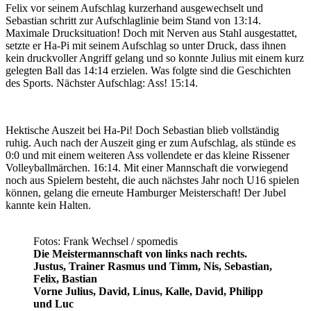
Felix vor seinem Aufschlag kurzerhand ausgewechselt und
Sebastian schritt zur Aufschlaglinie beim Stand von 13:14.
Maximale Drucksituation! Doch mit Nerven aus Stahl ausgestattet,
setzte er Ha-Pi mit seinem Aufschlag so unter Druck, dass ihnen
kein druckvoller Angriff gelang und so konnte Julius mit einem kurz
gelegten Ball das 14:14 erzielen. Was folgte sind die Geschichten
des Sports. Nächster Aufschlag: Ass! 15:14.
Hektische Auszeit bei Ha-Pi! Doch Sebastian blieb vollständig
ruhig. Auch nach der Auszeit ging er zum Aufschlag, als stünde es
0:0 und mit einem weiteren Ass vollendete er das kleine Rissener
Volleyballmärchen. 16:14. Mit einer Mannschaft die vorwiegend
noch aus Spielern besteht, die auch nächstes Jahr noch U16 spielen
können, gelang die erneute Hamburger Meisterschaft! Der Jubel
kannte kein Halten.
Fotos: Frank Wechsel / spomedis
Die Meistermannschaft von links nach rechts.
Justus, Trainer Rasmus und Timm, Nis, Sebastian,
Felix, Bastian
Vorne Julius, David, Linus, Kalle, David, Philipp
und Luc