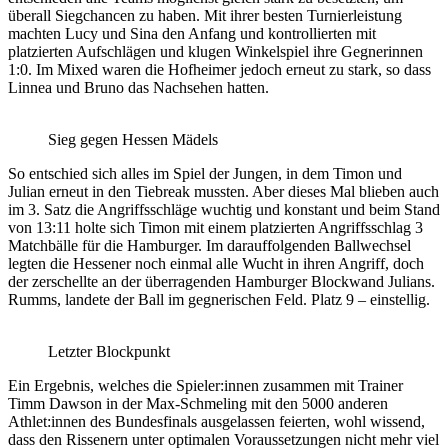
überall Siegchancen zu haben. Mit ihrer besten Turnierleistung
machten Lucy und Sina den Anfang und kontrollierten mit
platzierten Aufschlägen und klugen Winkelspiel ihre Gegnerinnen
1:0. Im Mixed waren die Hofheimer jedoch erneut zu stark, so dass
Linnea und Bruno das Nachsehen hatten.
Sieg gegen Hessen Mädels
So entschied sich alles im Spiel der Jungen, in dem Timon und
Julian erneut in den Tiebreak mussten. Aber dieses Mal blieben auch
im 3. Satz die Angriffsschläge wuchtig und konstant und beim Stand
von 13:11 holte sich Timon mit einem platzierten Angriffsschlag 3
Matchbälle für die Hamburger. Im darauffolgenden Ballwechsel
legten die Hessener noch einmal alle Wucht in ihren Angriff, doch
der zerschellte an der überragenden Hamburger Blockwand Julians.
Rumms, landete der Ball im gegnerischen Feld. Platz 9 – einstellig.
Letzter Blockpunkt
Ein Ergebnis, welches die Spieler:innen zusammen mit Trainer
Timm Dawson in der Max-Schmeling mit den 5000 anderen
Athlet:innen des Bundesfinals ausgelassen feierten, wohl wissend,
dass den Rissenern unter optimalen Voraussetzungen nicht mehr viel