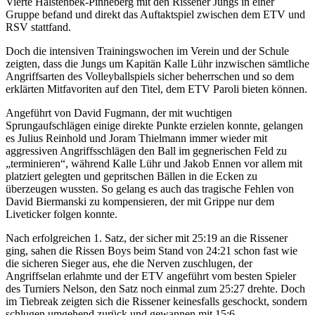
Vierte Halstenbek-Pinneberg mit den Rissener Jungs in einer
Gruppe befand und direkt das Auftaktspiel zwischen dem ETV und
RSV stattfand.
Doch die intensiven Trainingswochen im Verein und der Schule
zeigten, dass die Jungs um Kapitän Kalle Lühr inzwischen sämtliche
Angriffsarten des Volleyballspiels sicher beherrschen und so dem
erklärten Mitfavoriten auf den Titel, dem ETV Paroli bieten können.
Angeführt von David Fugmann, der mit wuchtigen
Sprungaufschlägen einige direkte Punkte erzielen konnte, gelangen
es Julius Reinhold und Joram Thielmann immer wieder mit
aggressiven Angriffsschlägen den Ball im gegnerischen Feld zu
„terminieren“, während Kalle Lühr und Jakob Ennen vor allem mit
platziert gelegten und gepritschen Bällen in die Ecken zu
überzeugen wussten. So gelang es auch das tragische Fehlen von
David Biermanski zu kompensieren, der mit Grippe nur dem
Liveticker folgen konnte.
Nach erfolgreichen 1. Satz, der sicher mit 25:19 an die Rissener
ging, sahen die Rissen Boys beim Stand von 24:21 schon fast wie
die sicheren Sieger aus, ehe die Nerven zuschlugen, der
Angriffselan erlahmte und der ETV angeführt vom besten Spieler
des Turniers Nelson, den Satz noch einmal zum 25:27 drehte. Doch
im Tiebreak zeigten sich die Rissener keinesfalls geschockt, sondern
schlugen umgehend zurück und gewannen mit 15:6.