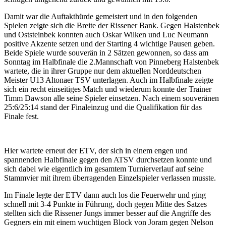
Damit war die Auftakthürde gemeistert und in den folgenden
Spielen zeigte sich die Breite der Rissener Bank. Gegen Halstenbek
und Oststeinbek konnten auch Oskar Wilken und Luc Neumann
positive Akzente setzen und der Starting 4 wichtige Pausen geben.
Beide Spiele wurde souverän in 2 Sätzen gewonnen, so dass am
Sonntag im Halbfinale die 2.Mannschaft von Pinneberg Halstenbek
wartete, die in ihrer Gruppe nur dem aktuellen Norddeutschen
Meister U13 Altonaer TSV unterlagen. Auch im Halbfinale zeigte
sich ein recht einseitiges Match und wiederum konnte der Trainer
Timm Dawson alle seine Spieler einsetzen. Nach einem souveränen
25:6/25:14 stand der Finaleinzug und die Qualifikation für das
Finale fest.
Hier wartete erneut der ETV, der sich in einem engen und
spannenden Halbfinale gegen den ATSV durchsetzen konnte und
sich dabei wie eigentlich im gesamtem Turnierverlauf auf seine
Stammvier mit ihrem überragenden Einzelspieler verlassen musste.
Im Finale legte der ETV dann auch los die Feuerwehr und ging
schnell mit 3-4 Punkte in Führung, doch gegen Mitte des Satzes
stellten sich die Rissener Jungs immer besser auf die Angriffe des
Gegners ein mit einem wuchtigen Block von Joram gegen Nelson