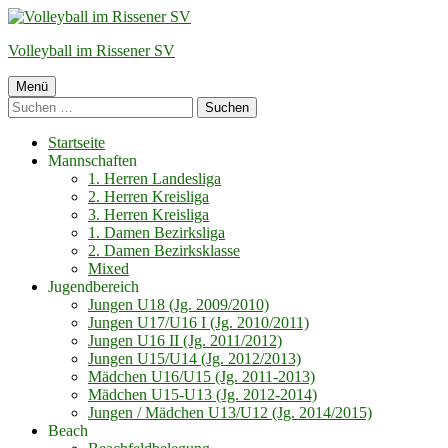
Springe
zum
Volleyball im Rissener SV
Inhalt
Primäres
Menü
Suchen
Menü
nach:
Startseite
Mannschaften
1. Herren Landesliga
2. Herren Kreisliga
3. Herren Kreisliga
1. Damen Bezirksliga
2. Damen Bezirksklasse
Mixed
Jugendbereich
Jungen U18 (Jg. 2009/2010)
Jungen U17/U16 I (Jg. 2010/2011)
Jungen U16 II (Jg. 2011/2012)
Jungen U15/U14 (Jg. 2012/2013)
Mädchen U16/U15 (Jg. 2011-2013)
Mädchen U15-U13 (Jg. 2012-2014)
Jungen / Mädchen U13/U12 (Jg. 2014/2015)
Beach