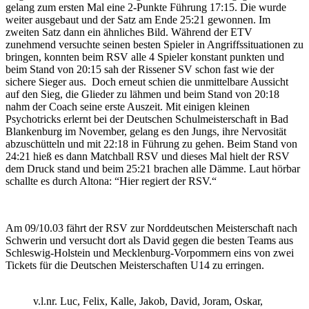
gelang zum ersten Mal eine 2-Punkte Führung 17:15. Die wurde
weiter ausgebaut und der Satz am Ende 25:21 gewonnen. Im
zweiten Satz dann ein ähnliches Bild. Während der ETV
zunehmend versuchte seinen besten Spieler in Angriffssituationen zu
bringen, konnten beim RSV alle 4 Spieler konstant punkten und
beim Stand von 20:15 sah der Rissener SV schon fast wie der
sichere Sieger aus. Doch erneut schien die unmittelbare Aussicht
auf den Sieg, die Glieder zu lähmen und beim Stand von 20:18
nahm der Coach seine erste Auszeit. Mit einigen kleinen
Psychotricks erlernt bei der Deutschen Schulmeisterschaft in Bad
Blankenburg im November, gelang es den Jungs, ihre Nervosität
abzuschütteln und mit 22:18 in Führung zu gehen. Beim Stand von
24:21 hieß es dann Matchball RSV und dieses Mal hielt der RSV
dem Druck stand und beim 25:21 brachen alle Dämme. Laut hörbar
schallte es durch Altona: “Hier regiert der RSV.“
Am 09/10.03 fährt der RSV zur Norddeutschen Meisterschaft nach
Schwerin und versucht dort als David gegen die besten Teams aus
Schleswig-Holstein und Mecklenburg-Vorpommern eins von zwei
Tickets für die Deutschen Meisterschaften U14 zu erringen.
v.l.nr. Luc, Felix, Kalle, Jakob, David, Joram, Oskar,