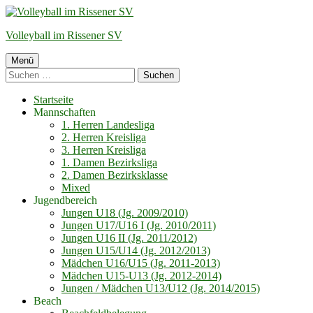
Springe
zum
Volleyball im Rissener SV
Inhalt
Primäres
Menü
Suchen
Menü
nach:
Startseite
Mannschaften
1. Herren Landesliga
2. Herren Kreisliga
3. Herren Kreisliga
1. Damen Bezirksliga
2. Damen Bezirksklasse
Mixed
Jugendbereich
Jungen U18 (Jg. 2009/2010)
Jungen U17/U16 I (Jg. 2010/2011)
Jungen U16 II (Jg. 2011/2012)
Jungen U15/U14 (Jg. 2012/2013)
Mädchen U16/U15 (Jg. 2011-2013)
Mädchen U15-U13 (Jg. 2012-2014)
Jungen / Mädchen U13/U12 (Jg. 2014/2015)
Beach