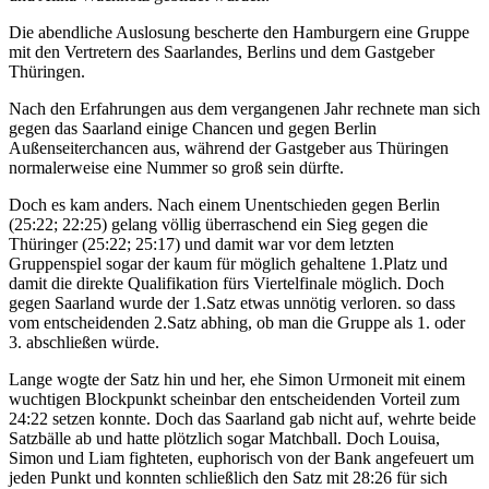
Die abendliche Auslosung bescherte den Hamburgern eine Gruppe
mit den Vertretern des Saarlandes, Berlins und dem Gastgeber
Thüringen.
Nach den Erfahrungen aus dem vergangenen Jahr rechnete man sich
gegen das Saarland einige Chancen und gegen Berlin
Außenseiterchancen aus, während der Gastgeber aus Thüringen
normalerweise eine Nummer so groß sein dürfte.
Doch es kam anders. Nach einem Unentschieden gegen Berlin
(25:22; 22:25) gelang völlig überraschend ein Sieg gegen die
Thüringer (25:22; 25:17) und damit war vor dem letzten
Gruppenspiel sogar der kaum für möglich gehaltene 1.Platz und
damit die direkte Qualifikation fürs Viertelfinale möglich. Doch
gegen Saarland wurde der 1.Satz etwas unnötig verloren. so dass
vom entscheidenden 2.Satz abhing, ob man die Gruppe als 1. oder
3. abschließen würde.
Lange wogte der Satz hin und her, ehe Simon Urmoneit mit einem
wuchtigen Blockpunkt scheinbar den entscheidenden Vorteil zum
24:22 setzen konnte. Doch das Saarland gab nicht auf, wehrte beide
Satzbälle ab und hatte plötzlich sogar Matchball. Doch Louisa,
Simon und Liam fighteten, euphorisch von der Bank angefeuert um
jeden Punkt und konnten schließlich den Satz mit 28:26 für sich