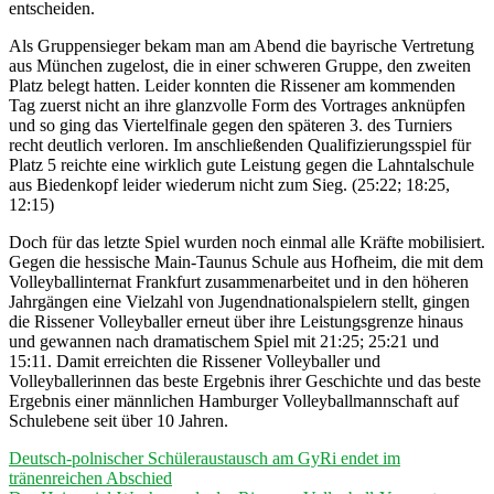
entscheiden.
Als Gruppensieger bekam man am Abend die bayrische Vertretung
aus München zugelost, die in einer schweren Gruppe, den zweiten
Platz belegt hatten. Leider konnten die Rissener am kommenden
Tag zuerst nicht an ihre glanzvolle Form des Vortrages anknüpfen
und so ging das Viertelfinale gegen den späteren 3. des Turniers
recht deutlich verloren. Im anschließenden Qualifizierungsspiel für
Platz 5 reichte eine wirklich gute Leistung gegen die Lahntalschule
aus Biedenkopf leider wiederum nicht zum Sieg. (25:22; 18:25,
12:15)
Doch für das letzte Spiel wurden noch einmal alle Kräfte mobilisiert.
Gegen die hessische Main-Taunus Schule aus Hofheim, die mit dem
Volleyballinternat Frankfurt zusammenarbeitet und in den höheren
Jahrgängen eine Vielzahl von Jugendnationalspielern stellt, gingen
die Rissener Volleyballer erneut über ihre Leistungsgrenze hinaus
und gewannen nach dramatischem Spiel mit 21:25; 25:21 und
15:11. Damit erreichten die Rissener Volleyballer und
Volleyballerinnen das beste Ergebnis ihrer Geschichte und das beste
Ergebnis einer männlichen Hamburger Volleyballmannschaft auf
Schulebene seit über 10 Jahren.
Beitragsnavigation
Vorheriger
Deutsch-polnischer Schüleraustausch am GyRi endet im
Beitrag:
tränenreichen Abschied