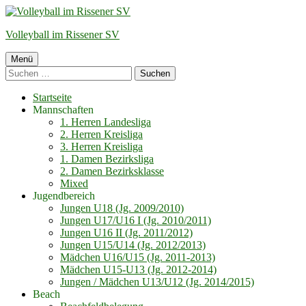
Springe
zum
Volleyball im Rissener SV
Inhalt
Primäres
Menü
Suchen
Menü
nach:
Startseite
Mannschaften
1. Herren Landesliga
2. Herren Kreisliga
3. Herren Kreisliga
1. Damen Bezirksliga
2. Damen Bezirksklasse
Mixed
Jugendbereich
Jungen U18 (Jg. 2009/2010)
Jungen U17/U16 I (Jg. 2010/2011)
Jungen U16 II (Jg. 2011/2012)
Jungen U15/U14 (Jg. 2012/2013)
Mädchen U16/U15 (Jg. 2011-2013)
Mädchen U15-U13 (Jg. 2012-2014)
Jungen / Mädchen U13/U12 (Jg. 2014/2015)
Beach