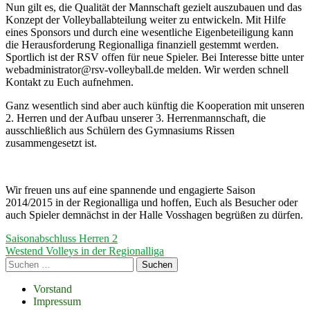
Nun gilt es, die Qualität der Mannschaft gezielt auszubauen und das
Konzept der Volleyballabteilung weiter zu entwickeln. Mit Hilfe
eines Sponsors und durch eine wesentliche Eigenbeteiligung kann
die Herausforderung Regionalliga finanziell gestemmt werden.
Sportlich ist der RSV offen für neue Spieler. Bei Interesse bitte unter
webadministrator@rsv-volleyball.de melden. Wir werden schnell
Kontakt zu Euch aufnehmen.
Ganz wesentlich sind aber auch künftig die Kooperation mit unseren
2. Herren und der Aufbau unserer 3. Herrenmannschaft, die
ausschließlich aus Schülern des Gymnasiums Rissen
zusammengesetzt ist.
Wir freuen uns auf eine spannende und engagierte Saison
2014/2015 in der Regionalliga und hoffen, Euch als Besucher oder
auch Spieler demnächst in der Halle Vosshagen begrüßen zu dürfen.
Beitragsnavigation
Vorheriger
Saisonabschluss Herren 2
Beitrag:
Nächster
Westend Volleys in der Regionalliga
Beitrag
Haupt-
Suchen
nach:
Seitenleiste
Footer
Vorstand
Impressum
Inhalt