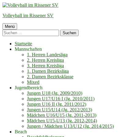
Springe
zum
Volleyball im Rissener SV
Inhalt
Primäres
Menü
Suchen
Menü
nach:
Startseite
Mannschaften
1. Herren Landesliga
2. Herren Kreisliga
3. Herren Kreisliga
1. Damen Bezirksliga
2. Damen Bezirksklasse
Mixed
Jugendbereich
Jungen U18 (Jg. 2009/2010)
Jungen U17/U16 I (Jg. 2010/2011)
Jungen U16 II (Jg. 2011/2012)
Jungen U15/U14 (Jg. 2012/2013)
Mädchen U16/U15 (Jg. 2011-2013)
Mädchen U15-U13 (Jg. 2012-2014)
Jungen / Mädchen U13/U12 (Jg. 2014/2015)
Beach