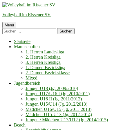
Springe
zum
Volleyball im Rissener SV
Inhalt
Primäres
Menü
Suchen
Menü
nach:
Startseite
Mannschaften
1. Herren Landesliga
2. Herren Kreisliga
3. Herren Kreisliga
1. Damen Bezirksliga
2. Damen Bezirksklasse
Mixed
Jugendbereich
Jungen U18 (Jg. 2009/2010)
Jungen U17/U16 I (Jg. 2010/2011)
Jungen U16 II (Jg. 2011/2012)
Jungen U15/U14 (Jg. 2012/2013)
Mädchen U16/U15 (Jg. 2011-2013)
Mädchen U15-U13 (Jg. 2012-2014)
Jungen / Mädchen U13/U12 (Jg. 2014/2015)
Beach