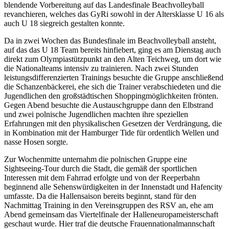
blendende Vorbereitung auf das Landesfinale Beachvolleyball
revanchieren, welches das GyRi sowohl in der Altersklasse U 16 als
auch U 18 siegreich gestalten konnte.
Da in zwei Wochen das Bundesfinale im Beachvolleyball ansteht,
auf das das U 18 Team bereits hinfiebert, ging es am Dienstag auch
direkt zum Olympiastützpunkt an den Alten Teichweg, um dort wie
die Nationalteams intensiv zu trainieren. Nach zwei Stunden
leistungsdifferenzierten Trainings besuchte die Gruppe anschließend
die Schanzenbäckerei, ehe sich die Trainer verabschiedeten und die
Jugendlichen den großstädtischen Shoppingmöglichkeiten frönten.
Gegen Abend besuchte die Austauschgruppe dann den Elbstrand
und zwei polnische Jugendlichen machten ihre speziellen
Erfahrungen mit den physikalischen Gesetzen der Verdrängung, die
in Kombination mit der Hamburger Tide für ordentlich Wellen und
nasse Hosen sorgte.
Zur Wochenmitte unternahm die polnischen Gruppe eine
Sightseeing-Tour durch die Stadt, die gemäß der sportlichen
Interessen mit dem Fahrrad erfolgte und von der Reeperbahn
beginnend alle Sehenswürdigkeiten in der Innenstadt und Hafencity
umfasste. Da die Hallensaison bereits beginnt, stand für den
Nachmittag Training in den Vereinsgruppen des RSV an, ehe am
Abend gemeinsam das Viertelfinale der Halleneuropameisterschaft
geschaut wurde. Hier traf die deutsche Frauennationalmannschaft