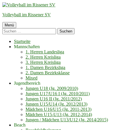
Springe
zum
Volleyball im Rissener SV
Inhalt
Primäres
Menü
Suchen
Menü
nach:
Startseite
Mannschaften
1. Herren Landesliga
2. Herren Kreisliga
3. Herren Kreisliga
1. Damen Bezirksliga
2. Damen Bezirksklasse
Mixed
Jugendbereich
Jungen U18 (Jg. 2009/2010)
Jungen U17/U16 I (Jg. 2010/2011)
Jungen U16 II (Jg. 2011/2012)
Jungen U15/U14 (Jg. 2012/2013)
Mädchen U16/U15 (Jg. 2011-2013)
Mädchen U15-U13 (Jg. 2012-2014)
Jungen / Mädchen U13/U12 (Jg. 2014/2015)
Beach