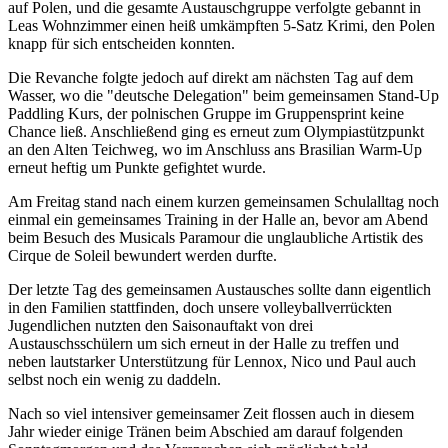
auf Polen, und die gesamte Austauschgruppe verfolgte gebannt in
Leas Wohnzimmer einen heiß umkämpften 5-Satz Krimi, den Polen
knapp für sich entscheiden konnten.
Die Revanche folgte jedoch auf direkt am nächsten Tag auf dem
Wasser, wo die "deutsche Delegation" beim gemeinsamen Stand-Up
Paddling Kurs, der polnischen Gruppe im Gruppensprint keine
Chance ließ. Anschließend ging es erneut zum Olympiastützpunkt
an den Alten Teichweg, wo im Anschluss ans Brasilian Warm-Up
erneut heftig um Punkte gefightet wurde.
Am Freitag stand nach einem kurzen gemeinsamen Schulalltag noch
einmal ein gemeinsames Training in der Halle an, bevor am Abend
beim Besuch des Musicals Paramour die unglaubliche Artistik des
Cirque de Soleil bewundert werden durfte.
Der letzte Tag des gemeinsamen Austausches sollte dann eigentlich
in den Familien stattfinden, doch unsere volleyballverrückten
Jugendlichen nutzten den Saisonauftakt von drei
Austauschsschülern um sich erneut in der Halle zu treffen und
neben lautstarker Unterstützung für Lennox, Nico und Paul auch
selbst noch ein wenig zu daddeln.
Nach so viel intensiver gemeinsamer Zeit flossen auch in diesem
Jahr wieder einige Tränen beim Abschied am darauf folgenden